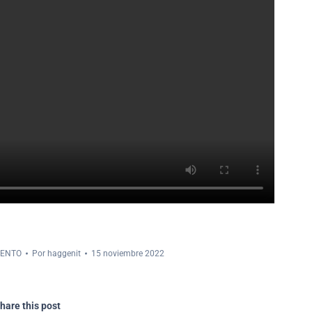
IENTO
Por
haggenit
15 noviembre 2022
hare this post