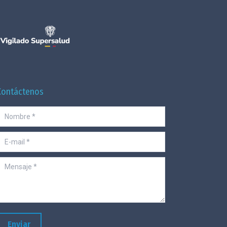
Contáctenos
Nombre *
-mail *
ensaje *
Enviar