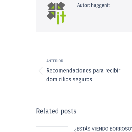
Autor:
haggenit
Navegación
ANTERIOR
entre
Recomendaciones para recibir
Publicación
publicaciones
domicilios seguros
anterior:
Related posts
¿ESTÁS VIENDO BORROSO