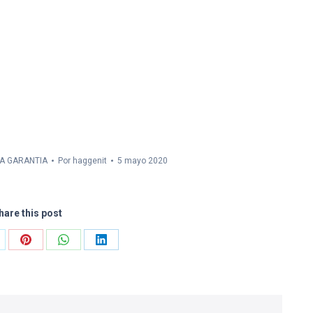
LA GARANTIA
Por
haggenit
5 mayo 2020
hare this post
are
Share
Share
Share
on
on
on
Pinterest
WhatsApp
LinkedIn