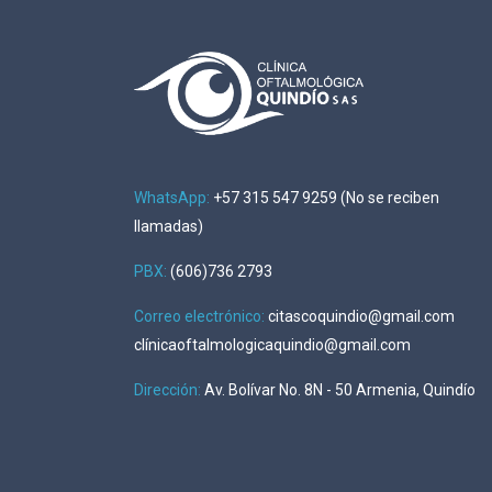
WhatsApp:
+57 315 547 9259 (No se reciben
llamadas)
PBX:
(606)736 2793
Correo electrónico:
citascoquindio@gmail.com
clínicaoftalmologicaquindio@gmail.com
Dirección
:
Av. Bolívar No. 8N - 50 Armenia, Quindío