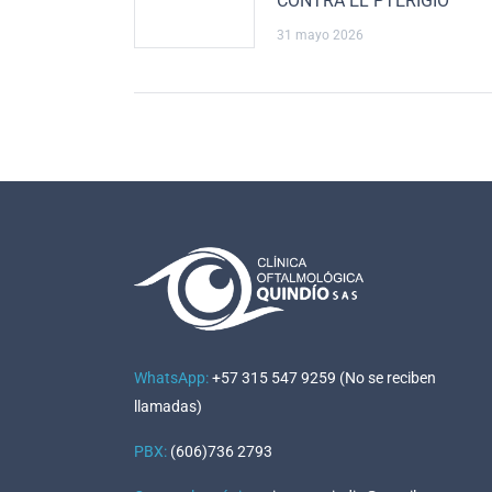
CONTRA EL PTERIGIO
31 mayo 2026
WhatsApp:
+57 315 547 9259 (No se reciben
llamadas)
PBX:
(606)736 2793