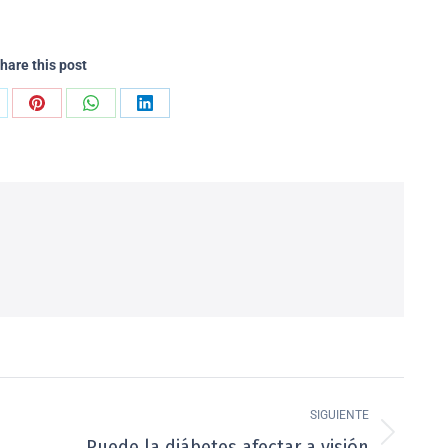
hare this post
SIGUIENTE
Puede la diábetes afectar a visión