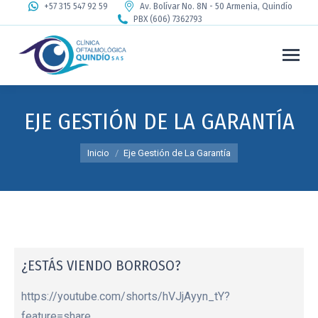
+57 315 547 92 59
Av. Bolívar No. 8N - 50 Armenia, Quindío
PBX (606) 7362793
EJE GESTIÓN DE LA GARANTÍA
Estás aquí:
Inicio
Eje Gestión de La Garantía
¿ESTÁS VIENDO BORROSO?
https://youtube.com/shorts/hVJjAyyn_tY?
feature=share