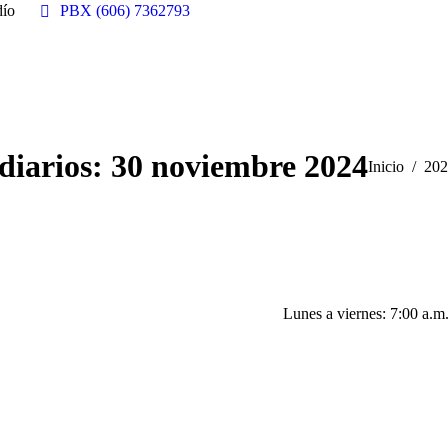
dío
PBX (606) 7362793
diarios:
30 noviembre 2024
Estás aquí:
Inicio
202
Lunes a viernes: 7:00 a.m