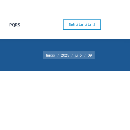
PQRS
Solicitar cita
Estás aquí:
Inicio
2025
julio
09