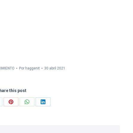
CIMIENTO
Por
haggenit
30 abril 2021
hare this post
are
Share
Share
Share
on
on
on
Pinterest
WhatsApp
LinkedIn