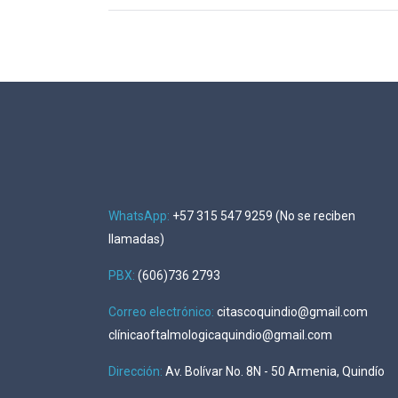
WhatsApp:
+57 315 547 9259 (No se reciben
llamadas)
PBX:
(606)736 2793
Correo electrónico:
citascoquindio@gmail.com
clínicaoftalmologicaquindio@gmail.com
Dirección
:
Av. Bolívar No. 8N - 50 Armenia, Quindío