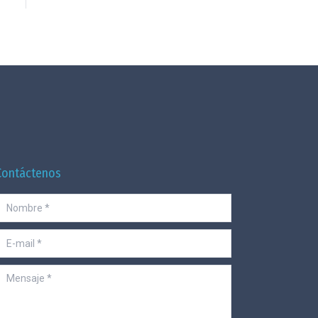
Contáctenos
Nombre *
-mail *
ensaje *