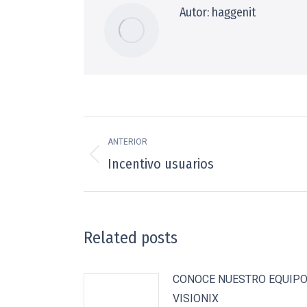
Autor:
haggenit
Navegación
ANTERIOR
entre
Incentivo usuarios
Publicación
publicaciones
anterior:
Related posts
CONOCE NUESTRO EQUIP
VISIONIX