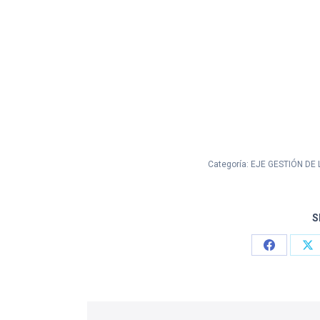
Categoría:
EJE GESTIÓN DE
S
Share
Sh
on
on
Facebook
X