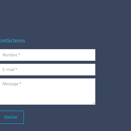
Contáctenos
Nombre *
-mail *
ensaje *
Enviar