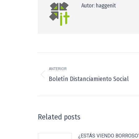
Autor:
haggenit
Navegación
entre
ANTERIOR
Publicación
Boletín Distanciamiento Social
publicaciones
anterior:
Related posts
¿ESTÁS VIENDO BORROSO