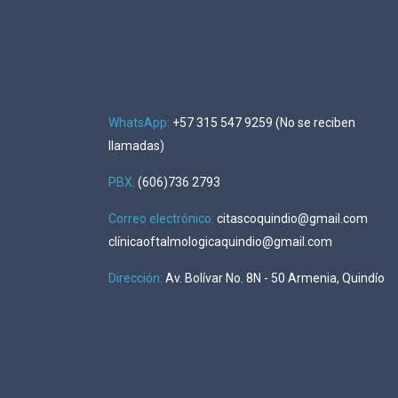
WhatsApp:
+57 315 547 9259 (No se reciben
llamadas)
PBX:
(606)736 2793
Correo electrónico:
citascoquindio@gmail.com
clínicaoftalmologicaquindio@gmail.com
Dirección
:
Av. Bolívar No. 8N - 50 Armenia, Quindío