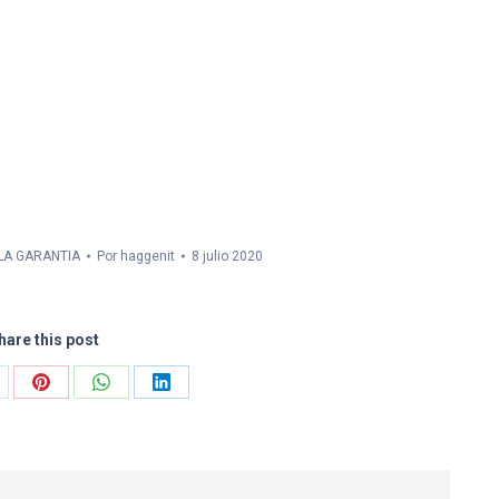
 LA GARANTIA
Por
haggenit
8 julio 2020
hare this post
are
Share
Share
Share
on
on
on
Pinterest
WhatsApp
LinkedIn