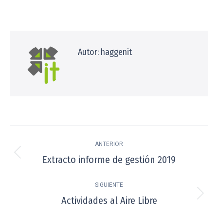
on
on
on
on
on
Facebook
X
Pinterest
WhatsApp
LinkedIn
Autor:
haggenit
Navegación
ANTERIOR
entre
Extracto informe de gestión 2019
Publicación
publicaciones
anterior:
SIGUIENTE
Actividades al Aire Libre
Publicación
siguiente: