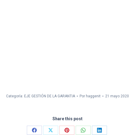
Categoría:
EJE GESTIÓN DE LA GARANTIA
Por
haggenit
21 mayo 2020
Share this post
Share
Share
Share
Share
Share