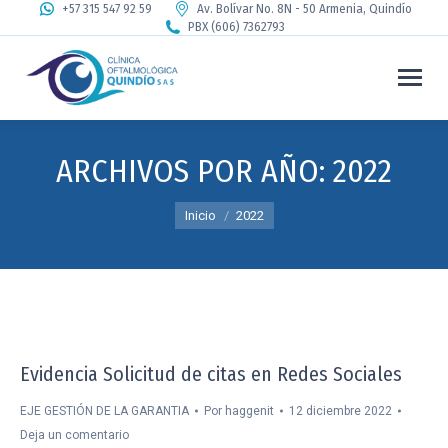
+57 315 547 92 59
Av. Bolívar No. 8N - 50 Armenia, Quindío
PBX (606) 7362793
ARCHIVOS POR AÑO:
2022
Estás aquí:
Inicio
2022
Evidencia Solicitud de citas en Redes Sociales
EJE GESTIÓN DE LA GARANTIA
Por
haggenit
12 diciembre 2022
Deja un comentario